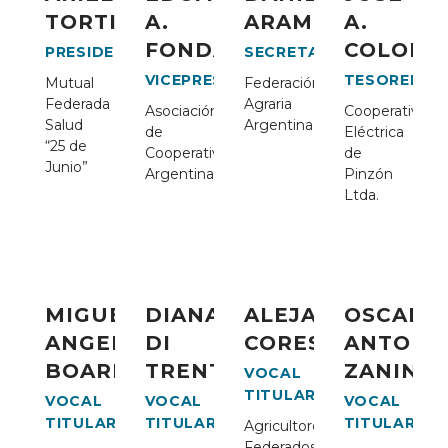
TORTI
A.
ARAMBARRI
A.
FONDATO
COLOMB
PRESIDENTE
SECRETARIO
VICEPRESIDENTE
TESORERO
Mutual
Federación
Federada
Agraria
Asociación
Cooperativa
Salud
Argentina
de
Eléctrica
“25 de
Cooperativas
de
Junio”
Argentinas
Pinzón
Ltda.
MIGUEL
DIANA
ALEJANDRO
OSCAR
ANGEL
DI
CORESKI
ANTONI
BOARINI
TRENTO
ZANINOV
VOCAL
TITULAR
VOCAL
VOCAL
VOCAL
TITULAR
TITULAR
TITULAR
Agricultores
Federados