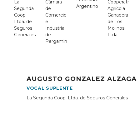
La
Cámara
Cooperativa
Argentinos
Segunda
de
Agrícola
Coop.
Comercio
Ganadera
Ltda. de
e
de Los
Seguros
Industria
Molinos
Generales
de
Ltda.
Pergamino
MARIA
RUBEN
AUGUSTO GONZALEZ ALZAGA
ISABEL
DALL
VOCAL SUPLENTE
LUELLES
‘OCCHIO
La Segunda Coop. Ltda. de Seguros Generales
VOCAL
VOCAL
SUPLENTE
SUPLENTE
Agricultores
Asociación
Federados
de
Argentinos
Cooperativas